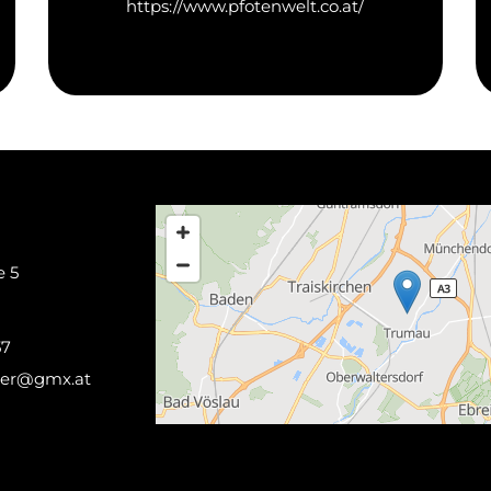
https://www.pfotenwelt.co.at/
e 5
57
aler@gmx.at