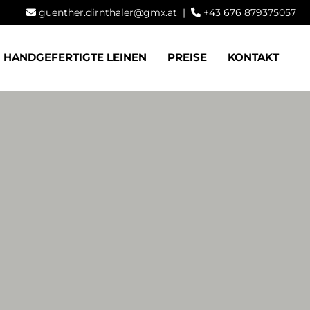
guenther.dirnthaler@gmx.at
|
+43 676 879375057


HANDGEFERTIGTE LEINEN
PREISE
KONTAKT