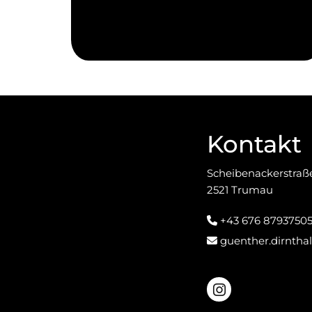
Kontakt
Scheibenackerstraß
2521 Trumau
+43 676 8793750

guenther.dirnth
