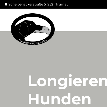
Scheibenackerstraße 5, 2521 Trumau

Longieren
Hunden